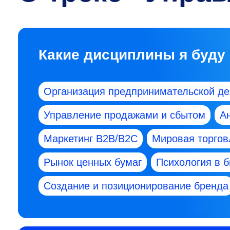
Какие дисциплины я буду
Организация предпринимательской де
Управление продажами и сбытом
А
Маркетинг В2В/В2С
Мировая торгов
Рынок ценных бумаг
Психология в 
Создание и позиционирование бренда