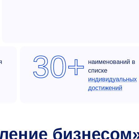
30+
я
наименований в
списке
индивидуальных
достижений
вление бизнесом