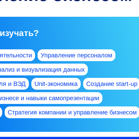
 изучать?
ятельности
Управление персоналом
нализ и визуализация данных
ля и ВЭД
Unit-экономика
Создание start-up
бизнесе и навыки самопрезентации
Стратегия компании и управление бизнесом