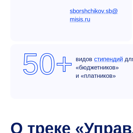
sborshchikov.sb@
misis.ru
50+
видов
стипендий
дл
«бюджетников»
и «платников»
О треке «Упра