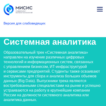
Лич
ны
Версия для слабовидящих
й
каб
НИТУ МИСИС
Поступающим
Условия приема
Базовое высшее образование
Направления подготовки
Прикладная информатик
Системная анали
ине
т
Системная аналитика
Образовательный трек «Системная аналитика»
направлен на изучение различных цифровых
технологий и информационных систем, связанных
с управлением бизнесом, ИТ-инфраструктурой
и сервисами предприятий. Студенты также осваивают
инструменты для сбора и анализа больших объемов
данных (Big Data). Выпускники трека являются
востребованными специалистами на рынке и успешно
устраиваются на работу в крупнейшие компании
России на должности системного аналитика или
аналитика данных.