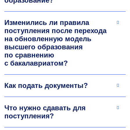
образование?
и систем управления производством
korneevDG@misis.ru
Изменились ли правила
поступления после перехода
на обновленную модель
высшего образования
по сравнению
с бакалавриатом?
Мария Викторовна Ушакова
К.т.н., доцент кафедры бизнес-информатики
Как подать документы?
и систем управления производством
Эксперт в области системно-архитектурного
анализа цифрового предприятия,
Что нужно сдавать для
проектирования корпоративных
поступления?
информационных систем и цифровых
двойников. Автор 37 научных публикаций,
включая работы в изданиях IEEE и ведущих