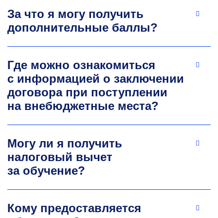
российских журналах, соавтор патента
За что я могу получить
РФ «Способы переработки железосодержащих
дополнительные баллы?
материалов». Руководит ВКР студентов, в том
числе иностранных. Научные интересы:
цифровое производство, MES-системы,
Где можно ознакомиться
ресурсосбережение и рециклинг
в металлургии.
с информацией о заключении
ushakovamv@misis.ru
договора при поступлении
на внебюджетные места?
Могу ли я получить
налоговый вычет
за обучение?
Кому предоставляется