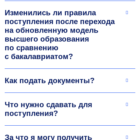
специальности, читал лекции, проводил
Изменились ли правила
практические занятия по курсам «Графический
дизайн» «Проектная деятельность»,
поступления после перехода
«Интернет-технологии в САПР» и др.
на обновленную модель
Разработал общие образовательные
высшего образования
программы для подготовки магистров
по сравнению
и бакалавров по направлению 09.03.02
«Информационные системы и технологии».
с бакалавриатом?
Как подать документы?
Что нужно сдавать для
поступления?
Мекеча Банчигизе Базезев
Старший преподаватель кафедры
За что я могу получить
автоматизированного проектирования