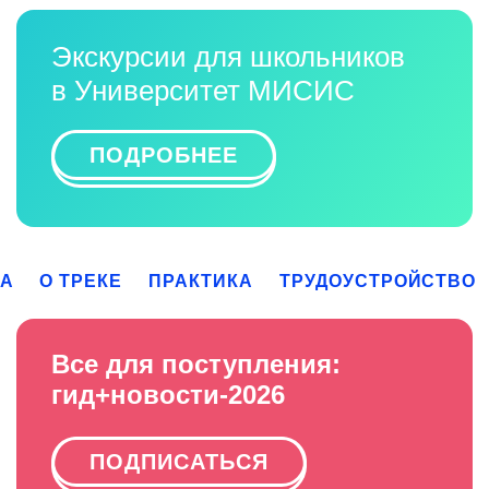
Экскурсии для школьников
в Университет МИСИС
ПОДРОБНЕЕ
КА
О ТРЕКЕ
ПРАКТИКА
ТРУДОУСТРОЙСТВО
Все для поступления:
гид+новости-2026
ПОДПИСАТЬСЯ