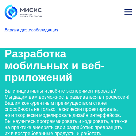
Лич
ны
Версия для слабовидящих
й
каб
НИТУ МИСИС
Поступающим
Условия приема
Базовое высшее образование
Направления подготовки
Прикладная информатик
Разработка моби
ине
т
Разработка
мобильных и веб-
приложений
Вы инициативны и любите экспериментировать?
Мы дадим вам возможность развиваться в профессии!
Вашим конкурентным преимуществом станет
способность не только технически проектировать,
но и творчески моделировать дизайн интерфейсов.
Вы научитесь программировать и кодировать, а также
на практике внедрять свои разработки: превращать
их в востребованные продукты и работать