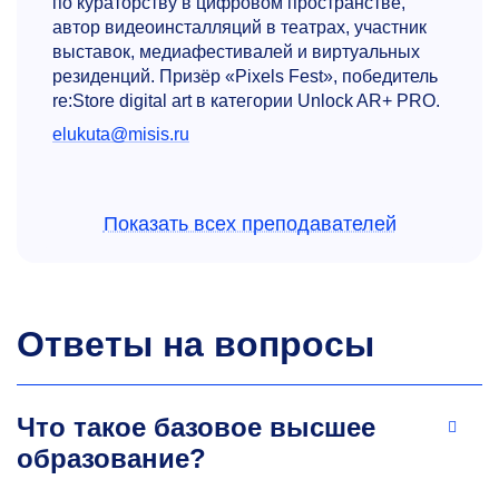
по кураторству в цифровом пространстве,
автор видеоинсталляций в театрах, участник
выставок, медиафестивалей и виртуальных
резиденций. Призёр «Pixels Fest», победитель
re:Store digital art в категории Unlock AR+ PRO.
elukuta@misis.ru
Показать всех преподавателей
Ответы на вопросы
Игорь Анатольевич Стар
К.т.н., доцент кафедры автоматизированного
Что такое базовое высшее
проектирования и дизайна
образование?
За прошедшие 5 лет осуществлял полный цикл
обучения студентов по дисциплинам