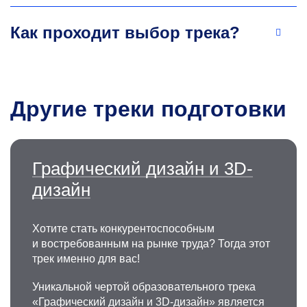
Как проходит выбор трека?
Другие треки подготовки
Антор Махамудул Хасан
Старший преподаватель кафедры
автоматизированного проектирования
Графический дизайн и 3D-
и дизайна
дизайн
Исследовательские и практические интересы
в области дизайна и аналитики на основе
данных, UX/UI-дизайна с использованием
Хотите стать конкурентоспособным
искусственного интеллекта, дизайна для
и востребованным на рынке труда? Тогда этот
мобильных устройств, Front-End-разработки.
трек именно для вас!
Уникальной чертой образовательного трека
«Графический дизайн и 3D-дизайн» является