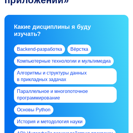
Какие дисциплины я буду
изучать?
Backend-разработка
Вёрстка
Компьютерные технологии и мультимедиа
Алгоритмы и структуры данных
в прикладных задачах
Параллельное и многопоточное
программирование
Основы Python
История и методология науки