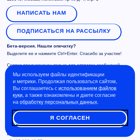
НАПИСАТЬ НАМ
ПОДПИСАТЬСЯ НА РАССЫЛКУ
Бета-версия. Нашли опечатку?
Выделите ее и нажмите Ctrl+Enter. Спасибо за участие!
Сервис предназначен только для отправки сообщений
об орфографических и пунктуационных ошибках.
Мы используем файлы идентификации
и метрики. Продолжая пользоваться сайтом,
Приемная комиссия:
Вы соглашаетесь с
использованием файлов
+7 499 649-44-80
куки
, а также ознакомлены и даете согласие
на
обработку персональных данных
.
vopros@misis.ru
Admission Issues:
Я СОГЛАСЕН
welcome@misis.ru
Центр коммерциализации технологий