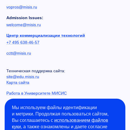
vopros@misis.ru
Admission Issues:
welcome@misis.ru
Центр коммерциализации технологий
+7 495 638-46-57
cctt@misis.ru
Техническая поддержка сайта:
site@edu.misis.ru
Карта сайта
Работа в Университете МИСИС
Сведения об образовательной организации
Мы используем файлы идентификации
и метрики. Продолжая пользоваться сайтом,
Информация о закупках
Вы соглашаетесь с
использованием файлов
Противодействие коррупции
куки
, а также ознакомлены и даете согласие
Политика конфиденциальности