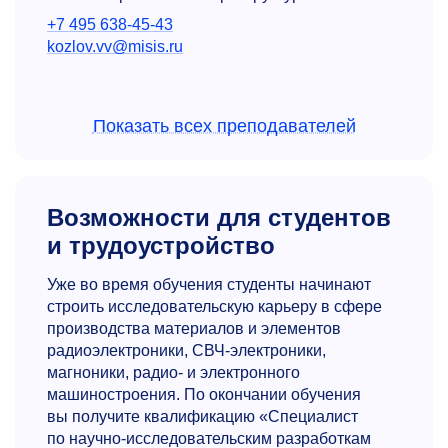
+7 495 638-45-43
kozlov.vv@misis.ru
Показать всех преподавателей
Возможности для студентов
и трудоустройство
Сергей Федорович Маренкин
Уже во время обучения студенты начинают
Д.х.н., профессор кафедры технологии
строить исследовательскую карьеру в сфере
материалов электроники, руководитель УНЦ
производства материалов и элементов
«Физико-химические основы технологии
радиоэлектроники, СВЧ-электроники,
материалов твердотельной электроники»
магноники, радио- и электронного
(ИОНХ РАН-кафедра ТМЭ)
машиностроения. По окончании обучения
Автор свыше 430 публикаций
вы получите квалификацию «Специалист
в рецензируемых научных журналах. Индекс
по научно-исследовательским разработкам