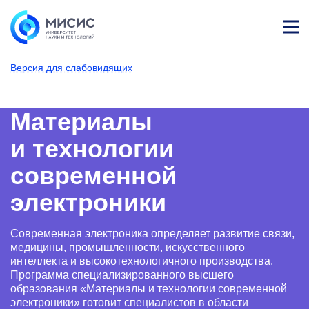
Лич
ны
Версия для слабовидящих
й
каб
НИТУ МИСИС
Поступающим
Условия приема
Магистратура и специализированное вы
Образовательные программы
Электроника и наноэлект
Материалы и тех
ине
т
Материалы
и технологии
современной
электроники
Современная электроника определяет развитие связи,
медицины, промышленности, искусственного
интеллекта и высокотехнологичного производства.
Программа специализированного высшего
образования «Материалы и технологии современной
электроники» готовит специалистов в области