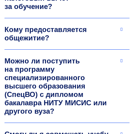
за обучение?
Андрей Владимирович
Кому предоставляется
Тимофеев
общежитие?
К.т.н., доцент кафедры технологии материалов
электроники
Можно ли поступить
Автор 65 публикаций в рецензируемых
научных журналах. Индекс Хирша — 10.
на программу
Научные интересы: магнитные
специализированного
наноматериалы и их природа; технологии
высшего образования
получения магнитных наноразмерных частиц;
композиционные материалы на основе
(СпецВО) с дипломом
ферритов.
бакалавра НИТУ МИСИС или
timofeev.av@misis.ru
другого вуза?