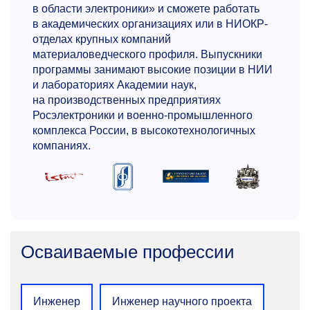
Хирша — 23. Научные интересы:
в области электроники» и сможете работать
материаловедение полупроводников
в академических организациях или в НИОКР-
и ферромагнетиков.
отделах крупных компаний
материаловедческого профиля. Выпускники
+7 495 954-54-72
программы занимают высокие позиции в НИИ
marenkin.sf@misis.ru
и лабораториях Академии наук,
на производственных предприятиях
Росэлектроники и военно-промышленного
комплекса России, в высокотехнологичных
компаниях.
Андрей Алексеевич
Сергиенко
Осваиваемые профессии
К.т.н., доцент кафедры технологии материалов
электроники
Автор 22 публикаций в рецензируемых
Инженер
Инженер научного проекта