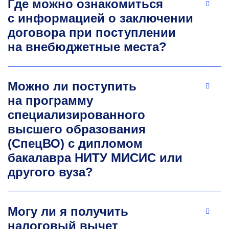
Где можно ознакомиться
с информацией о заключении
договора при поступлении
Сергей Константинович
на внебюджетные места?
Дедушенко
К.х.н., доцент кафедры технологии материалов
Можно ли поступить
электроники
на программу
Автор свыше 60 публикаций в рецензируемых
специализированного
научных журналах. Индекс Хирша — 9.
Научные интересы: химия железа в высших
высшего образования
степенях окисления, мессбауэровская
(СпецВО) с дипломом
спектроскопия.
бакалавра НИТУ МИСИС или
dedushenko.sk@misis.ru
другого вуза?
Могу ли я получить
налоговый вычет