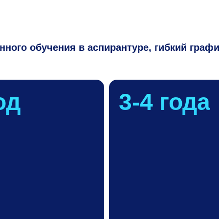
ного обучения в аспирантуре, гибкий графи
од
3-4
года