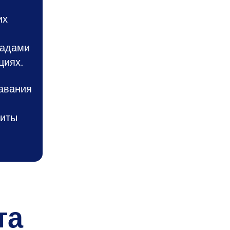
их
ладами
циях.
авания
щиты
та