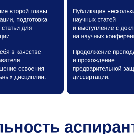
ие второй главы
Публикация нескольк
ации, подготовка
научных статей
 статьи для
и выступление с док
ции.
на научных конферен
ебя в качестве
Продолжение препод
авателя
и прохождение
шение освоения
предварительной за
ьных дисциплин.
диссертации.
льность аспиран