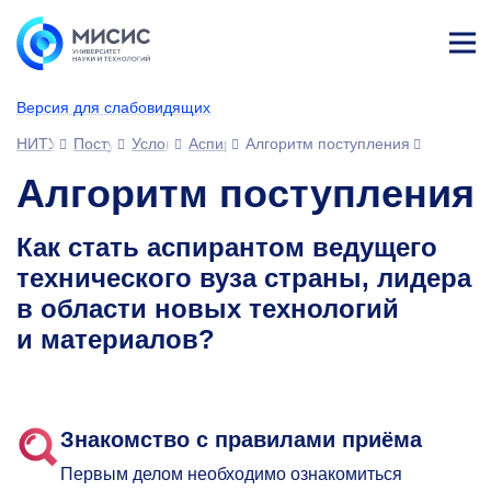
Лич
ны
Версия для слабовидящих
й
каб
НИТУ МИСИС
Поступающим
Условия приема
Аспирантура
Алгоритм поступления
ине
т
Алгоритм поступления
Как стать аспирантом ведущего
технического вуза страны, лидера
в области новых технологий
и материалов?
Знакомство с правилами приёма
Первым делом необходимо ознакомиться