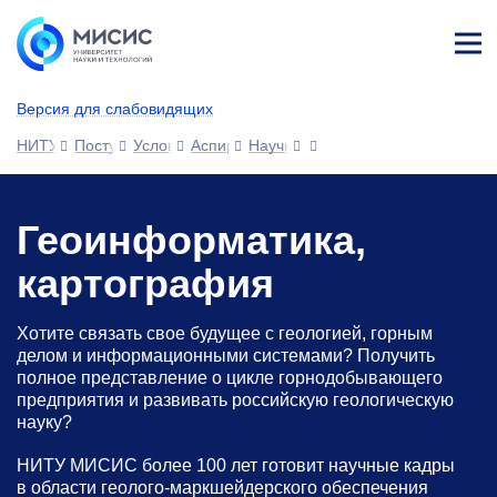
Лич
ны
Версия для слабовидящих
й
каб
НИТУ МИСИС
Поступающим
Условия приема
Аспирантура
Научные специальности
ине
т
Геоинформатика,
картография
Хотите связать свое будущее с геологией, горным
делом и информационными системами? Получить
полное представление о цикле горнодобывающего
предприятия и развивать российскую геологическую
науку?
НИТУ МИСИС более 100 лет готовит научные кадры
в области геолого-маркшейдерского обеспечения