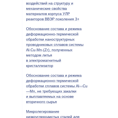
воздействий на структуру и
механические свойства
материалов корпуса УЛР
реакторов ВВЭР поколения 3+
Обоснование состава и режима
деформационно-термической
обработки наноструктурных
проводниковых сплавов системы
Al-Cu-Mn-(Zr), полученных
методом литья
в электромагнитный
кристаллизатор
Обоснование состава и режима
деформационно-термической
обработки сплавов системы Al—Cu
—Mn, не требующих закалки
и выплавляемых на основе
вторичного сырья
Микролегирование
низкоуглеродистых сталей для