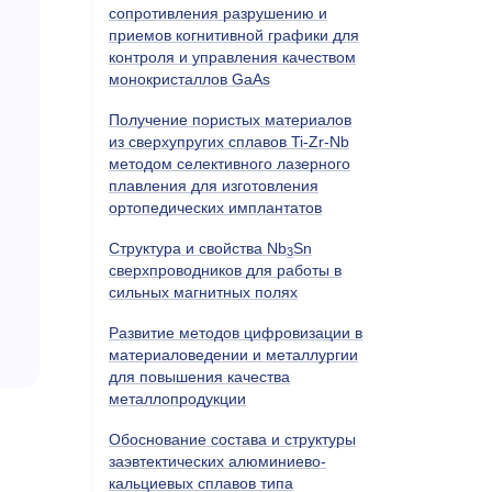
сопротивления разрушению и
приемов когнитивной графики для
контроля и управления качеством
монокристаллов GaAs
Получение пористых материалов
из сверхупругих сплавов Ti-Zr-Nb
методом селективного лазерного
плавления для изготовления
ортопедических имплантатов
Структура и свойства Nb
Sn
3
сверхпроводников для работы в
сильных магнитных полях
Развитие методов цифровизации в
материаловедении и металлургии
для повышения качества
металлопродукции
Обоснование состава и структуры
заэвтектических алюминиево-
кальциевых сплавов типа