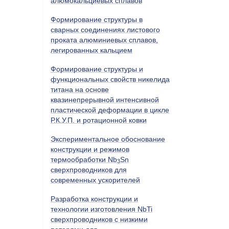
алюмокальциевых сплавов
Формирование структуры в
сварных соединениях листового
проката алюминиевых сплавов,
легированных кальцием
Формирование структуры и
функциональных свойств никелида
титана на основе
квазинепрерывной интенсивной
пластической деформации в цикле
Р.К.У.П. и ротационной ковки
Экспериментальное обоснование
конструкции и режимов
термообработки Nb
Sn
3
сверхпроводников для
современных ускорителей
Разработка конструкции и
технологии изготовления
NbTi
сверхпроводников с низкими