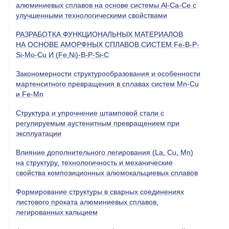
алюминиевых сплавов на основе системы Al-Ca-Ce с
улучшенными технологическими свойствами
РАЗРАБОТКА ФУНКЦИОНАЛЬНЫХ МАТЕРИАЛОВ
НА ОСНОВЕ АМОРФНЫХ СПЛАВОВ СИСТЕМ Fe-B-P-
Si-Мo-Cu И (Fe,Ni)-B-P-Si-C
Закономерности структурообразования и особенности
мартенситного превращения в сплавах систем Mn-Cu
и Fe-Mn
Cтруктура и упрочнение штамповой стали с
регулируемым аустенитным превращением при
эксплуатации
Влияние дополнительного легирования (La, Cu, Mn)
на структуру, технологичность и механические
свойства композиционных алюмокальциевых сплавов
Формирование структуры в сварных соединениях
листового проката алюминиевых сплавов,
легированных кальцием