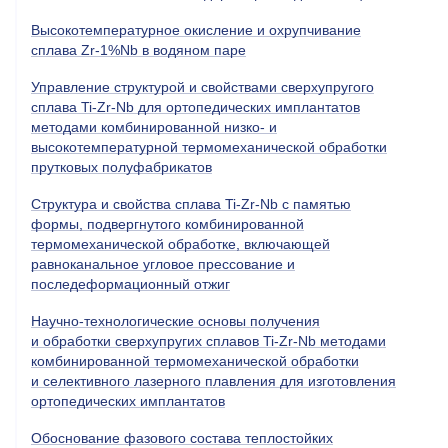
Высокотемпературное окисление и охрупчивание
сплава Zr-1%Nb в водяном паре
Управление структурой и свойствами сверхупругого
сплава Ti-Zr-Nb для ортопедических имплантатов
методами комбинированной низко- и
высокотемпературной термомеханической обработки
прутковых полуфабрикатов
Структура и свойства сплава Ti-Zr-Nb с памятью
формы, подвергнутого комбинированной
термомеханической обработке, включающей
равноканальное угловое прессование и
последеформационный отжиг
Научно-технологические основы получения
и обработки сверхупругих сплавов Ti-Zr-Nb методами
комбинированной термомеханической обработки
и селективного лазерного плавления для изготовления
ортопедических имплантатов
Обоснование фазового состава теплостойких