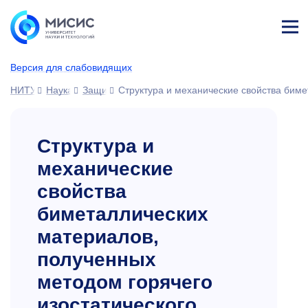
Лич
ны
Версия для слабовидящих
й
каб
НИТУ МИСИС
Наука
Защиты диссертаций
Структура и механические свойства биме
ине
т
Структура и
механические
свойства
биметаллических
материалов,
полученных
методом горячего
изостатического