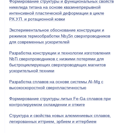
Формирование структуры и функциональных свойств
никелида титана на основе квазинепрерывной
интенсивной пластической деформации в цикле
Р.К.У.П. и ротационной ковки
Экспериментальное обоснование конструкции и
режимов термообработки Nb
Sn сверхпроводников
3
для современных ускорителей
Разработка конструкции и технологии изготовления
NbTi
сверхпроводников с низкими потерями для
быстроциклирующих сверхпроводящих магнитов
ускорительной техники
Разработка сплавов на основе системы Al–Mg с
высокоскоростной сверхпластичностью
Формирование структуры литых Fe-Ga сплавов при
контролируемом охлаждении и отжиге
Структура и свойства новых алюминиевых сплавов,
легированных иттрием, эрбием и иттербием