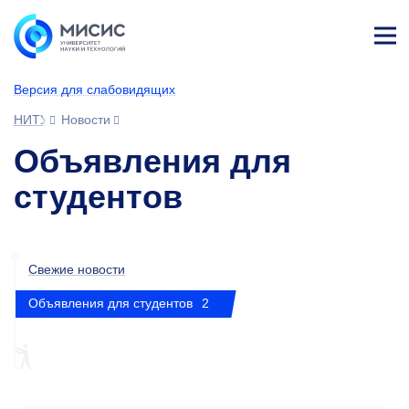
Лич
ны
Версия для слабовидящих
й
каб
НИТУ МИСИС
Новости
ине
т
Объявления для
студентов
Свежие новости
Объявления для студентов
2