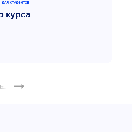
 для студентов
о курса
2026
Ноябрь
Декабрь
Март
Апрель
Май
Июнь
Июл