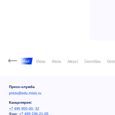
ь
Март
Май
Июнь
Июль
Август
Сентябрь
Окт
Пресс-служба
press@edu.misis.ru
Канцелярия:
+7 495 955-00- 32
Факс:
+7 499 236-21-05