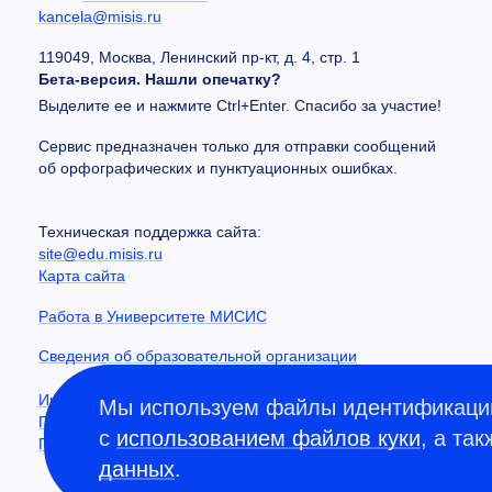
kancela@misis.ru
119049, Москва, Ленинский пр-кт, д. 4, стр. 1
Бета-версия. Нашли опечатку?
Выделите ее и нажмите Ctrl+Enter. Спасибо за участие!
Сервис предназначен только для отправки сообщений
об орфографических и пунктуационных ошибках.
Техническая поддержка сайта:
site@edu.misis.ru
Карта сайта
Работа в Университете МИСИС
Сведения об образовательной организации
Информация о закупках
Мы используем файлы идентификации
Противодействие коррупции
с
использованием файлов куки
, а та
Политика конфиденциальности
данных
.