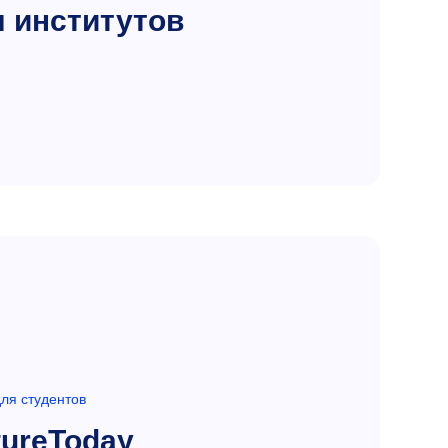
 институтов
ля студентов
ureToday