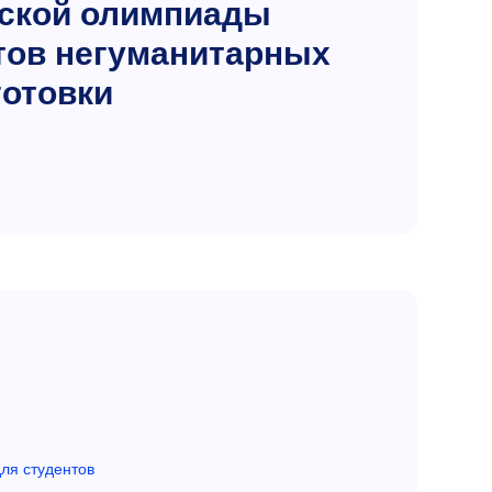
вской олимпиады
тов негуманитарных
готовки
ля студентов