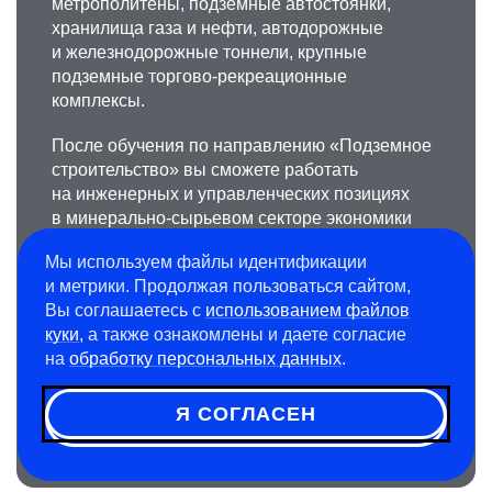
метрополитены, подземные автостоянки,
хранилища газа и нефти, автодорожные
и железнодорожные тоннели, крупные
подземные торгово-рекреационные
комплексы.
После обучения по направлению «Подземное
строительство» вы сможете работать
на инженерных и управленческих позициях
в минерально-сырьевом секторе экономики
или стать экспертом в области строительства
Мы используем файлы идентификации
городских подземных сооружений и шахт,
и метрики. Продолжая пользоваться сайтом,
рудников и других горнопромышленных
Вы соглашаетесь с
использованием файлов
предприятий.
куки
, а также ознакомлены и даете согласие
на
обработку персональных данных
.
Срок обучения на треке составляет 6 лет.
На треке возможно обучение как с углубленным
Я СОГЛАСЕН
изучением английского языка, так и без.