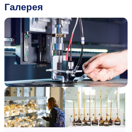
Галерея
Дмитрий Витальевич
Шехирев
К.т.н., с.н.с., доцент
кафедры обогащения
и переработки полезных ископаемых
и техногенного сырья
Профессиональной сферой деятельности
являются процессы, аппараты и технологии
флотационного и гравитационного
обогащения руд, контроля и опробования
технологического процесса, моделирования
процессов и схем обогащения минерального
сырья. Имеет большой опыт
исследовательской, учебно-методической и
экспертной работы, технологической работы
на обогатительных фабриках, опыт подготовки
российских и международных магистров и
аспирантов, а также опыт управленческой
деятельности.