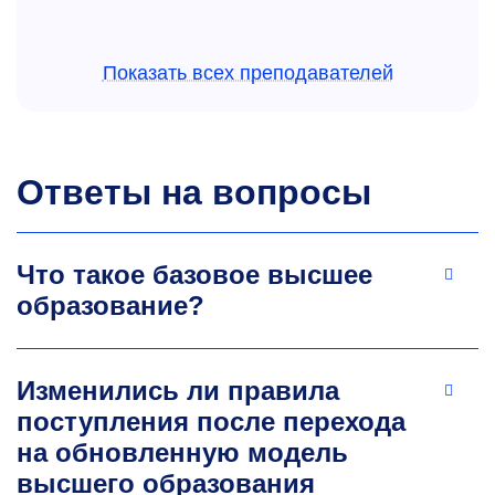
Показать всех преподавателей
Ответы на вопросы
Александр Александрович
Николаев
Что такое базовое высшее
К.т.н., доцент, ученый секретарь
кафедры
образование?
обогащения и переработки полезных
ископаемых и техногенного сырья
Профессиональной сферой деятельности
Изменились ли правила
являются процессы, аппараты и технологии
поступления после перехода
обогащения руд цветных металлов,
обезвоживания продуктов обогащения
на обновленную модель
минерального сырья, стандартизации и
высшего образования
сертификации, методы исследования,