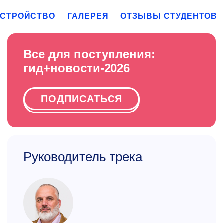
УСТРОЙСТВО
ГАЛЕРЕЯ
ОТЗЫВЫ СТУДЕНТОВ
Все для поступления:
гид+новости-2026
ПОДПИСАТЬСЯ
Руководитель трека