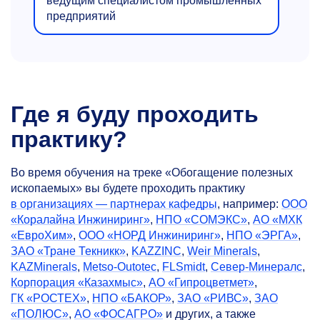
ведущим специалистом промышленных
предприятий
Где я буду проходить
практику?
Во время обучения на треке «Обогащение полезных
ископаемых» вы будете проходить практику
в организациях — партнерах кафедры
, например:
ООО
«Коралайна Инжиниринг»
,
НПО «СОМЭКС»
,
АО «МХК
«ЕвроХим»
,
ООО «НОРД Инжиниринг»
,
НПО «ЭРГА»
,
ЗАО «Тране Текникк»
,
KAZZINC
,
Weir Minerals
,
KAZMinerals
,
Metso-Outotec
,
FLSmidt
,
Север-Минералс
,
Корпорация «Казахмыс»
,
АО «Гипроцветмет»
,
ГК «РОСТЕХ»
,
НПО «БАКОР»
,
ЗАО «РИВС»
,
ЗАО
«ПОЛЮС»
,
АО «ФОСАГРО»
и других, а также