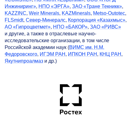
Инжиниринг»
,
НПО «ЭРГА»
,
ЗАО «Тране Текникк»
,
KAZZINC
,
Weir Minerals
,
KAZMinerals
,
Metso-Outotec
,
FLSmidt
,
Север-Минералс
,
Корпорация «Казахмыс»
,
АО «Гипроцветмет»
,
НПО «БАКОР»
,
ЗАО «РИВС»
и другие, а также в отраслевые научно-
исследовательские организации, в том числе
Российской академии наук (
ВИМС им. Н.М.
Федоровского
,
ИГЭМ РАН
,
ИПКОН РАН
,
КНЦ РАН
,
Якутнипроалмаз
и др.)