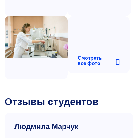
+7 499 230-24-46
shekhirev.dv@misis.ru
Смотреть
все фото
Отзывы студентов
Людмила Марчук