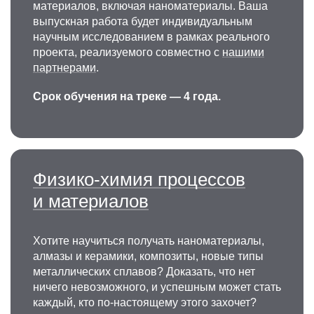
Максимова связана с кафедрой биофизики
материалов, включая наноматериалы. Ваша
биологического факультета Московского
выпускная работа будет индивидуальным
университета (старший лаборант — 1973г.,
научным исследованием в рамках реального
младший научный сотрудник — 1975г.,
проекта, реализуемого совместно с
нашими
старший научный сотрудник −1987г., доцент —
партнерами
.
1994г., профессор — 2000г.).
Срок обучения на треке — 4 года.
Физико-химия процессов
и материалов
Владимир Павлович
Хотите научиться получать наноматериалы,
Менушенков
алмазы и керамики, композиты, новые типы
металлических сплавов? Доказать, что нет
К.ф.-м.н., доцент
кафедры физического
ничего невозможного, и успешным может стать
материаловедения
, старший научный
каждый, кто по-настоящему этого захочет?
сотрудник, заведующий
НИЛ постоянных