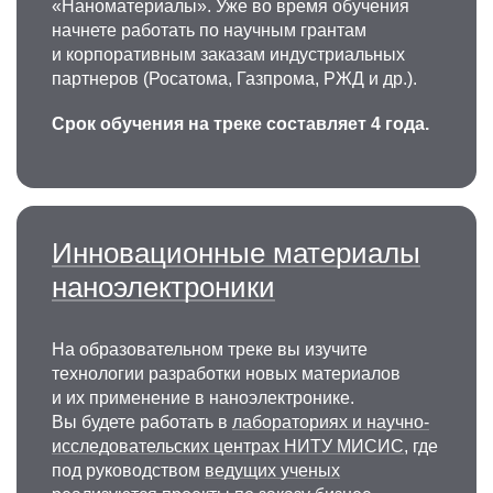
«Наноматериалы». Уже во время обучения
Александр Григорьевич
начнете работать по научным грантам
Савченко
и корпоративным заказам индустриальных
партнеров (Росатома, Газпрома, РЖД и др.).
Д.ф.-м.н., с.н.с., заведующий кафедрой
физического материаловедения
Срок обучения на треке составляет 4 года.
Государственный советник Российской
Федерации III класса. Физика металлов, физика
магнетизма и магнитных явлений, физическое
материаловедение редкоземельных
Инновационные материалы
магнитотвёрдых материалов, магнитные
материалы для биомедицинских применений,
наноэлектроники
методы получения и технологии аморфных,
микро- и нанокристаллических
На образовательном треке вы изучите
магнитотвёрдых материалов.
технологии разработки новых материалов
+7 495 955-01-33
и их применение в наноэлектронике.
savchenko@misis.ru
Вы будете работать в
лабораториях и научно-
исследовательских центрах НИТУ МИСИС
, где
под руководством
ведущих ученых