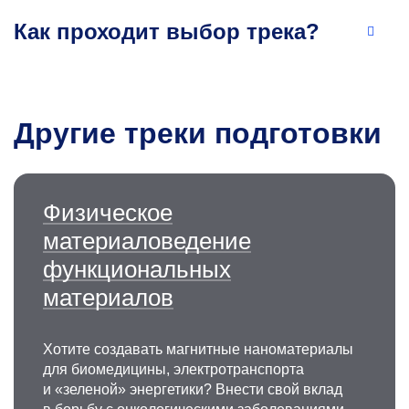
состояния в материалах, фазовые
Как проходит выбор трека?
и структурные превращения, физико-
механические свойства.
+7 495 638-44-13
vuz@misis.ru
Другие треки подготовки
Физическое
материаловедение
функциональных
материалов
Алексей Сергеевич Лилеев
Д.ф.-м.н., профессор
кафедры физического
Хотите создавать магнитные наноматериалы
материаловедения НИТУ МИСИС
,
для биомедицины, электротранспорта
действительный член РАЕН, заслуженный
и «зеленой» энергетики? Внести свой вклад
деятель науки РФ