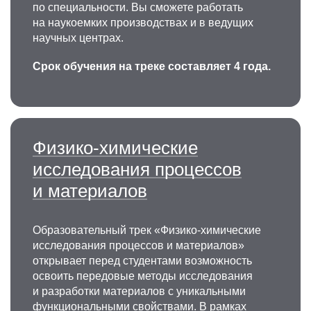
по специальности. Вы сможете работать
на наукоемких производствах и в ведущих
научных центрах.
Срок обучения на треке составляет 4 года.
Игорь Викторович Щетинин
К.т.н., доцент кафедры физического
материало­ведения, заведующий
лабораторией «Многофункциональные
Физико-химические
магнитные наноматериалы»
исследования процессов
Область научных интересов: физика
конденсированного состояния. Физика
и материалов
магнитных явлений.
+7 495 955-01-29
Образовательный трек «Физико-химические
ingvar@misis.ru
исследования процессов и материалов»
открывает перед студентами возможность
освоить передовые методы исследования
и разработки материалов с уникальными
функциональными свойствами. В рамках