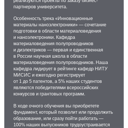
реализуются проекты по заказу бизнес-
партнеров университета.
Особенность трека «Инновационные
материалы наноэлектроники» — сочетание
подготовки в области материаловедения
Евгения Александровна
и наноэлектроники. Кафедра
материаловедения полупроводников
Шуваева
и диэлектриков — первая и единственная
в России научная школа в области
К.ф.-м.н., доцент кафедры физического
материаловедения полупроводников. Наша
материало­ведения
кафедра лидирует в рейтинге кафедр НИТУ
Область научных интересов: физика
МИСИС и ежегодно регистрирует
конденсированного состояния, физика
от 1 до 5 патентов, а 5% наших студентов
магнитных явлений, физика магнетизма.
являются победителями всероссийских
+7 495 638-44-22
конкурсов и грантовых программ.
shuvaeva.ea@misis.ru
В ходе очного обучения вы приобретете
фундамент, который позволит или продолжить
образование, или сразу пойти работать —
100% наших выпускников трудоустраивается