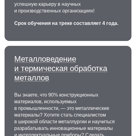
успешную карьеру в научных
и производственных организациях!
Павел Сергеевич
Могильников
Срок обучения на треке составляет 4 года.
К.ф.-м.н., доцент кафедры физического
материаловедения
Область научных интересов: физика
Металловедение
конденсированного состояния, физика
магнитных явлений, физика магнетизма,
и термическая обработка
аморфные магнитно-мягкие сплавы.
металлов
+7 495 638-46-38
mogilnikov.ps@misis.ru
Вы знаете, что 90% конструкционных
материалов, используемых
в промышленности, — это металлические
материалы? Хотите стать специалистом
в широкой области металлургии и научиться
разрабатывать инновационные материалы
и интеллектуальные приборы? Сделать