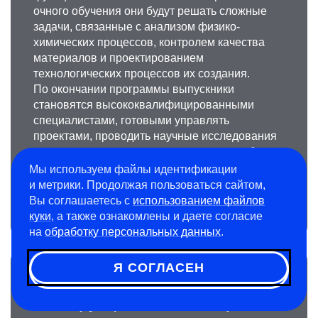
очного обучения они будут решать сложные
задачи, связанные с анализом физико-
химических процессов, контролем качества
материалов и проектированием
технологических процессов их создания.
По окончании программы выпускники
становятся высококвалифицированными
специалистами, готовыми управлять
проектами, проводить научные исследования
и внедрять инновационные решения в области
материаловедения.
Мы используем файлы идентификации
и метрики. Продолжая пользоваться сайтом,
Срок обучения на треке составляет 6 лет.
Вы соглашаетесь с
использованием файлов
куки
, а также ознакомлены и даете согласие
на
обработку персональных данных
.
Я СОГЛАСЕН
Инновационные
конструкционные материалы