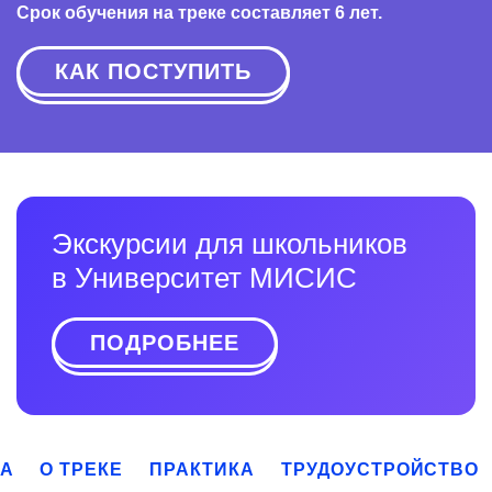
Срок обучения на треке составляет 6 лет.
КАК ПОСТУПИТЬ
Экскурсии для школьников
в Университет МИСИС
ПОДРОБНЕЕ
КА
О ТРЕКЕ
ПРАКТИКА
ТРУДОУСТРОЙСТВО