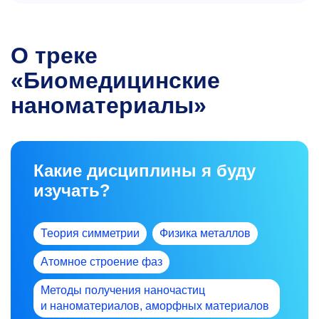
О треке
«Биомедицинские
наноматериалы»
Какие дисциплины я буду
изучать?
Теория симметрии
Физика металлов
Атомное строение фаз
Методы получения наночастиц
и наноматериалов, аморфных материалов