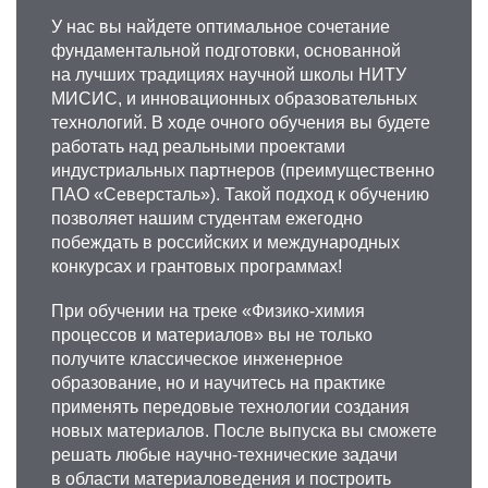
магнитов
У нас вы найдете оптимальное сочетание
Область научных интересов связана
фундаментальной подготовки, основанной
с изучением процессов перемагничивания,
на лучших традициях научной школы НИТУ
фазовых и структурных превращений
МИСИС, и инновационных образовательных
в сплавах для постоянных магнитов
технологий. В ходе очного обучения вы будете
и установлением их роли в формировании
работать над реальными проектами
высококоэрцитивного состояния
индустриальных партнеров (преимущественно
в магнитотвердых материалах на основе
ПАО «Северсталь»). Такой подход к обучению
литых Fe-Ni-Al, Fe-Ni-Al-Co, спеченных SmCo5,
позволяет нашим студентам ежегодно
Nd2Fe14B сплавов и нанокристаллических
побеждать в российских и международных
материалах на основе системы Nd-Fe-B.
конкурсах и грантовых программах!
+7 495 339-69-33
При обучении на треке «Физико-химия
menushenkov.vp@misis.ru
процессов и материалов» вы не только
получите классическое инженерное
образование, но и научитесь на практике
применять передовые технологии создания
новых материалов. После выпуска вы сможете
решать любые научно-технические задачи
в области материаловедения и построить