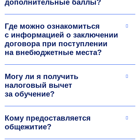
дополнительные баллы?
Область научных интересов: формирование
структуры и магнитных свойств
магнитотвердых дисперсионнотвердеющих
сплавов.
Где можно ознакомиться
+7 495 339-69-33
с информацией о заключении
Dmitry.zhukov@misis.ru
договора при поступлении
на внебюджетные места?
Могу ли я получить
налоговый вычет
за обучение?
Владислав Юрьевич
Задорожный
Кому предоставляется
К.т.н., доцент кафедры физического
общежитие?
материало­ведения
Область научных интересов: неравновесные