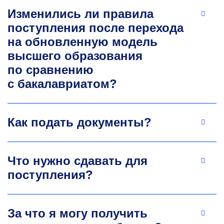
исследования структуры твердого тела,
Изменились ли правила
магнитные материалы, материалы
поступления после перехода
и инженерные решения для больших
физических экспериментов.
на обновленную модель
+7 495 955-01-63
высшего образования
mvg@misis.ru
по сравнению
с бакалавриатом?
Как подать документы?
Что нужно сдавать для
Дмитрий Геннадьевич Жуков
поступления?
К.ф.-м.н, доцент, директор
НИЦ коллективного
пользования «Материаловедение
и металлургия»
За что я могу получить