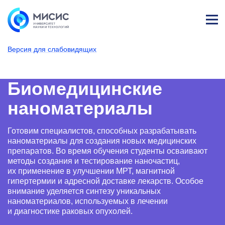
Лич
ны
Версия для слабовидящих
й
каб
НИТУ МИСИС
Поступающим
Условия приема
Базовое высшее образование
Направления подготовки
Материаловедение и тех
Биомедицинские 
ине
т
Биомедицинские
наноматериалы
Готовим специалистов, способных разрабатывать
наноматериалы для создания новых медицинских
препаратов. Во время обучения студенты осваивают
методы создания и тестирование наночастиц,
их применение в улучшении МРТ, магнитной
гипертермии и адресной доставке лекарств. Особое
внимание уделяется синтезу уникальных
наноматериалов, используемых в лечении
и диагностике раковых опухолей.