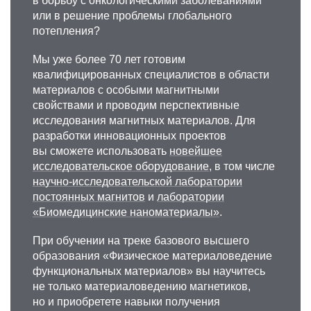
в борьбу с онкологическими заболеваниями
+7 495 339-69-33
или в решение проблемы глобального
Lileev@misis.ru
потепления?
Мы уже более 70 лет готовим
квалифицированных специалистов в области
материалов с особыми магнитными
свойствами и проводим перспективные
исследования магнитных материалов. Для
разработки инновационных проектов
вы сможете использовать
новейшее
исследовательское оборудование
, в том числе
Георгий Владимирович
научно-исследовательской лаборатории
Максимов
постоянных магнитов
и
лаборатории
«Биомедицинские наноматериалы»
.
Д.б.н., профессор
кафедры физического
материало­ведения
При обучении на треке базового высшего
С 1975 года по настоящее время Максимов
образования «Физическое материаловедение
Г.В. является сотрудником биологического
функциональных материалов» вы научитесь
факультета МГУ имени Ломоносова. Вся
не только материаловедению магнетиков,
научная и педагогическая деятельность Г.В.
но и приобретете навыки получения