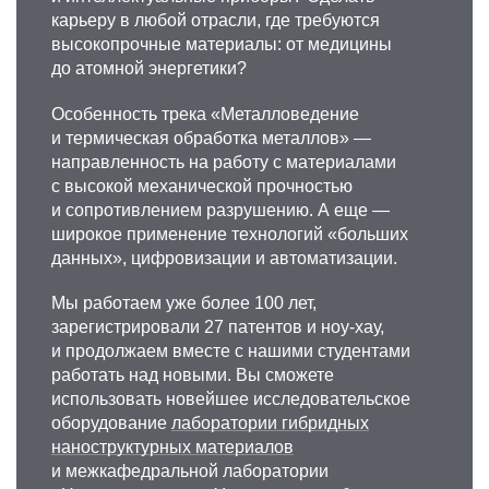
карьеру в любой отрасли, где требуются
высокопрочные материалы: от медицины
Александр Сергеевич
до атомной энергетики?
Перминов
Особенность трека «Металловедение
К.ф.-м.н., доцент кафедры физического
и термическая обработка металлов» —
материало­ведения
направленность на работу с материалами
Область научных интересов: физика
с высокой механической прочностью
конденсированного состояния, физика
и сопротивлением разрушению. А еще —
магнитных явлений, физика магнетизма.
широкое применение технологий «больших
данных», цифровизации и автоматизации.
+7 495 638-46-38
perminov.as@misis.ru
Мы работаем уже более 100 лет,
зарегистрировали 27 патентов и ноу-хау,
и продолжаем вместе с нашими студентами
работать над новыми. Вы сможете
использовать новейшее исследовательское
оборудование
лаборатории гибридных
наноструктурных материалов
и межкафедральной лаборатории