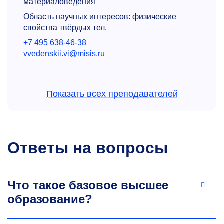
материало­ведения
Область научных интересов: физические
свойства твёрдых тел.
+7 495 638-46-38
vvedenskii.vi@misis.ru
Показать всех преподавателей
Ответы на вопросы
Михаил Владимирович
Горшенков
Что такое базовое высшее
К.т.н., доцент кафедры физического
образование?
материаловедения
Область научных интересов: методы