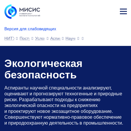
Лич
ны
Версия для слабовидящих
й
каб
НИТУ МИСИС
Поступающим
Условия приема
Аспирантура
Научные специальности
ине
т
Экологическая
безопасность
Аспиранты научной специальности анализируют,
оценивают и прогнозируют техногенные и природные
риски. Разрабатывают подходы к снижению
экологической опасности на предприятиях
и проектируют новое экозащитное оборудование.
Совершенствуют нормативно-правовое обеспечение
и природоохранную деятельность в промышленности.