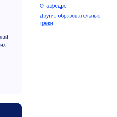
О кафедре
Другие образовательные
треки
ющий
ких