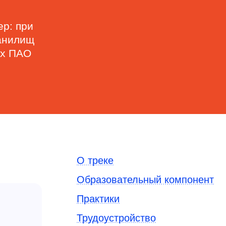
ер: при
ранилищ
ах ПАО
О треке
Образовательный компонент
Практики
Трудоустройство