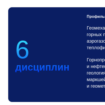
Профиль
Геомеха
горных 
6
аэрогаз
теплофи
Горноп
дисциплин
и нефте
геология
маркшей
и геоме