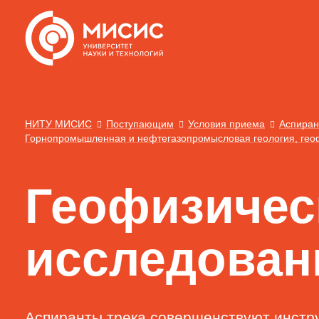
НИТУ МИСИС
Поступающим
Условия приема
Аспиран
Горнопромышленная и нефтегазопромысловая геология, геоф
Геофизичес
исследован
Аспиранты трека совершенствуют инстр