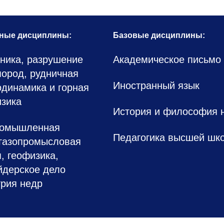
ные дисциплины:
Базовые дисциплины:
ника, разрушение
Академическое письмо
пород, рудничная
Иностранный язык
одинамика и горная
зика
История и философия 
ромышленная
Педагогика высшей шк
газопромысловая
, геофизика,
дерское дело
трия недр