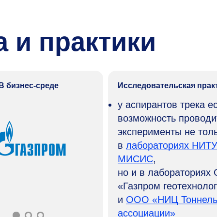
 и практики
В бизнес-среде
Исследовательская прак
у аспирантов трека е
возможность проводи
эксперименты не тол
в
лабораториях НИТ
МИСИС
,
но и в лабораториях
«Газпром геотехноло
и
ООО «НИЦ Тоннель
ассоциации»