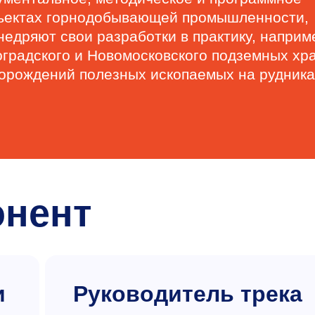
бъектах горнодобывающей промышленности,
едряют свои разработки в практику, наприм
оградского и Новомосковского подземных х
торождений полезных ископаемых на рудник
онент
и
Руководитель трека