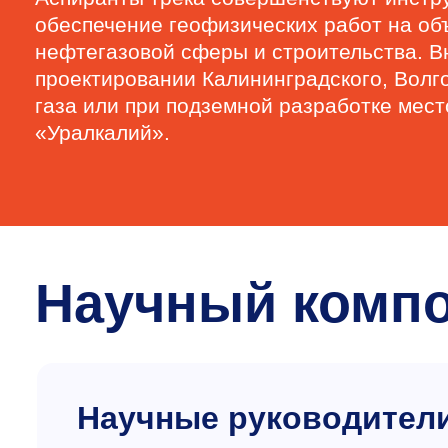
обеспечение геофизических работ на о
нефтегазовой сферы и строительства. Вн
проектировании Калининградского, Волг
газа или при подземной разработке мес
«Уралкалий».
Научный комп
Научные руководител