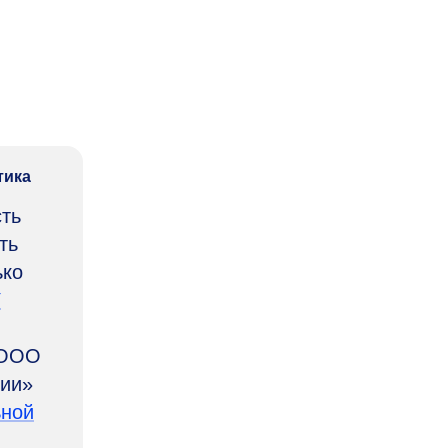
тика
сть
ть
ько
У
 ОOО
гии»
ной