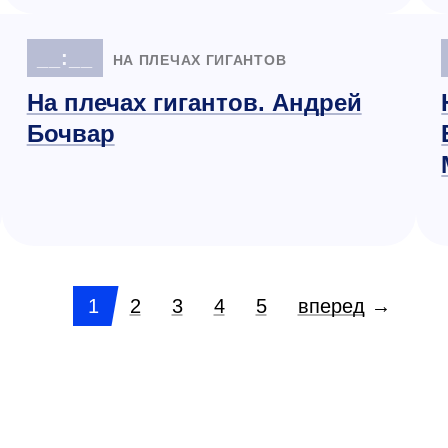
__:__
НА ПЛЕЧАХ ГИГАНТОВ
На плечах гигантов. Андрей
Бочвар
1
2
3
4
5
вперед