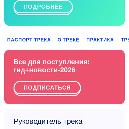
ПОДРОБНЕЕ
ПАСПОРТ ТРЕКА
О ТРЕКЕ
ПРАКТИКА
ТР
Все для поступления:
гид+новости-2026
ПОДПИСАТЬСЯ
Руководитель трека