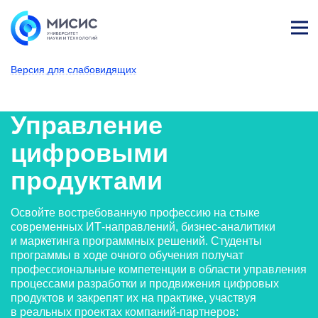
Лич
ны
Версия для слабовидящих
й
каб
НИТУ МИСИС
Поступающим
Условия приема
Базовое высшее образование
Направления подготовки
Информатика и вычислит
Управление цифр
ине
т
Управление
цифровыми
продуктами
Освойте востребованную профессию на стыке
современных ИТ-направлений, бизнес-аналитики
и маркетинга программных решений. Студенты
программы в ходе очного обучения получат
профессиональные компетенции в области управления
процессами разработки и продвижения цифровых
продуктов и закрепят их на практике, участвуя
в реальных проектах компаний-партнеров: