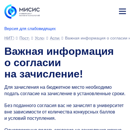
Лич
ны
Версия для слабовидящих
й
каб
НИТУ МИСИС
Поступающим
Условия приема
Аспирантура
Важная информация о согласии н
ине
т
Важная информация
о согласии
на зачисление!
Для зачисления на бюджетное место необходимо
подать согласие на зачисление в установленные сроки.
Без поданного согласия вас не зачислят в университет
вне зависимости от количества конкурсных баллов
и условий поступления.