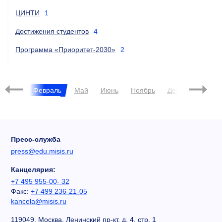
ЦИНТИ
1
Достижения студентов
4
Программа «Приоритет-2030»
2
2023
Январь
Февраль
Май
Июнь
Ноябрь
Декабрь
Пресс-служба
press@edu.misis.ru
Канцелярия:
+7 495 955-00- 32
Факс:
+7 499 236-21-05
kancela@misis.ru
119049, Москва, Ленинский пр-кт, д. 4, стр. 1