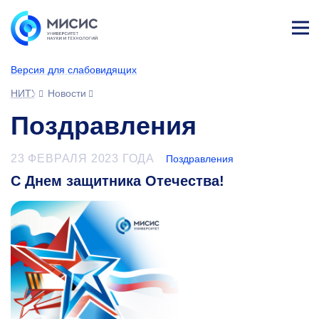
Лич
ны
Версия для слабовидящих
й
каб
НИТУ МИСИС
Новости
ине
т
Поздравления
23 ФЕВРАЛЯ 2023 ГОДА
Поздравления
С Днем защитника Отечества!