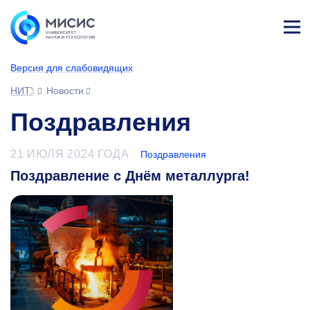
Лич
ны
Версия для слабовидящих
й
каб
НИТУ МИСИС
Новости
ине
т
Поздравления
21 ИЮЛЯ 2024 ГОДА
Поздравления
Поздравление с Днём металлурга!