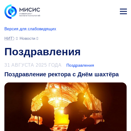
Лич
ны
Версия для слабовидящих
й
каб
НИТУ МИСИС
Новости
ине
т
Поздравления
31 АВГУСТА 2025 ГОДА
Поздравления
Поздравление ректора с Днём шахтёра