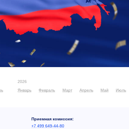
2026
рь
Январь
Февраль
Март
Апрель
Май
Июль
Приемная комиссия:
+7 499 649-44-80