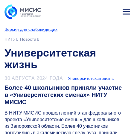
Лич
ны
Версия для слабовидящих
й
каб
НИТУ МИСИС
Новости
ине
т
Университетская
жизнь
30 АВГУСТА 2024 ГОДА
Университетская жизнь
Более 40 школьников приняли участие
в «Университетских сменах» НИТУ
МИСИС
В НИТУ МИСИС прошел летний этап федерального
проекта «Университетские смены» для школьников
из Запорожской области. Более 40 участников
погрузились в академическую среду вуза, приняли