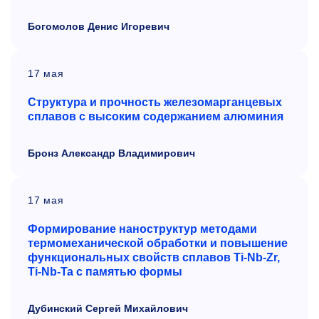
Богомолов Денис Игоревич
17 мая
Структура и прочность железомарганцевых
сплавов с высоким содержанием алюминия
Бронз Александр Владимирович
17 мая
Формирование наноструктур методами
термомеханической обработки и повышение
функциональных свойств сплавов
T
i-
N
b-
Z
r,
T
i-
N
b-
T
a с памятью формы
Дубинский Сергей Михайлович