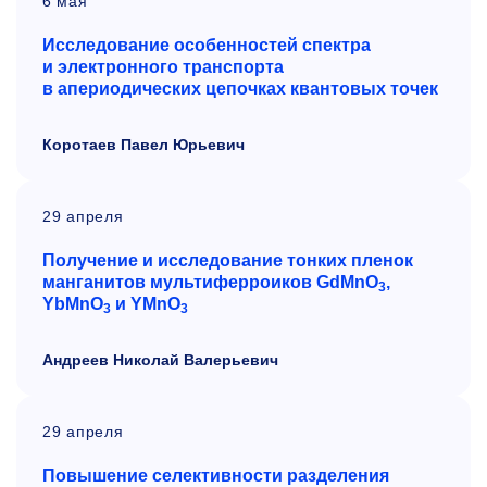
6 мая
Исследование особенностей спектра
и
электронного транспорта
в
апериодических цепочках квантовых точек
Коротаев Павел Юрьевич
29 апреля
Получение и исследование тонких пленок
манганитов мультиферроиков GdMnO
,
3
YbMnO
и YMnO
3
3
Андреев Николай Валерьевич
29 апреля
Повышение селективности разделения