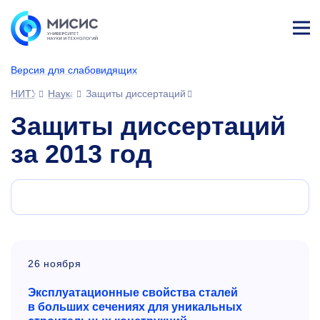
Лич
ны
Версия для слабовидящих
й
каб
НИТУ МИСИС
Наука
Защиты диссертаций
ине
т
Защиты диссертаций
за 2013 год
26 ноября
Эксплуатационные свойства сталей
в
больших сечениях для уникальных