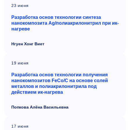
23 июня
Разработка основ технологии синтеза
нанокомпозита
A
g/полиакрилонитрил при ик-
нагреве
Нгуен Хонг Виет
19 июня
Разработка основ технологии получения
нанокомпозитов
F
e
C
o/
C
на основе солей
металлов и
полиакрилонитрила под
действием ик-нагрева
Попкова Алёна Васильевна
17 июня