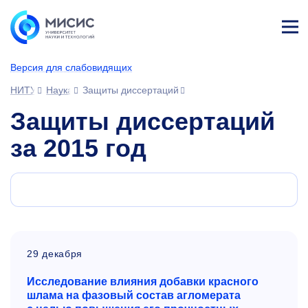
Лич
ны
Версия для слабовидящих
й
каб
НИТУ МИСИС
Наука
Защиты диссертаций
ине
т
Защиты диссертаций
за 2015 год
29 декабря
Исследование влияния добавки красного
шлама на фазовый состав агломерата