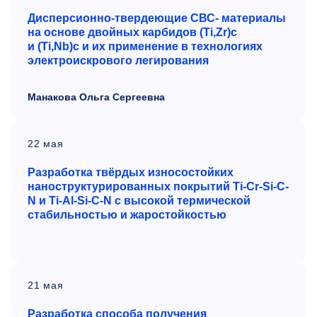
Дисперсионно-твердеющие СВС- материалы
на основе двойных карбидов
(
T
i,
Z
r)c
и (
T
i,
N
b)c и их применение в технологиях
электроискрового легирования
Манакова Ольга Сергеевна
22 мая
Разработка твёрдых износостойких
наноструктурированных покрытий Ti-Cr-Si-C-
N и
Ti-Al-Si-C-N с
высокой термической
стабильностью и
жаростойкостью
21 мая
Разработка способа получения