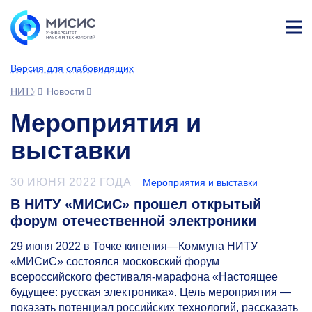
Лич
ны
Версия для слабовидящих
й
каб
НИТУ МИСИС
Новости
ине
т
Мероприятия и
выставки
30 ИЮНЯ 2022 ГОДА
Мероприятия и выставки
В НИТУ «МИСиС» прошел открытый
форум отечественной электроники
29 июня 2022 в Точке кипения—Коммуна НИТУ
«МИСиС» состоялся московский форум
всероссийского фестиваля-марафона «Настоящее
будущее: русская электроника». Цель мероприятия —
показать потенциал российских технологий, рассказать