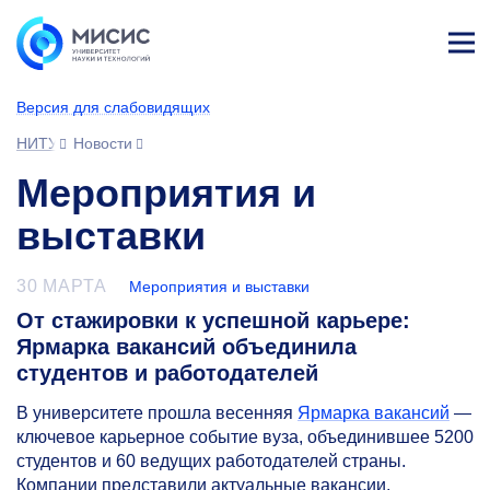
Лич
ны
Версия для слабовидящих
й
каб
НИТУ МИСИС
Новости
ине
т
Мероприятия и
выставки
30 МАРТА
Мероприятия и выставки
От стажировки к успешной карьере:
Ярмарка вакансий объединила
студентов и работодателей
В университете прошла весенняя
Ярмарка вакансий
—
ключевое карьерное событие вуза, объединившее 5200
студентов и 60 ведущих работодателей страны.
Компании представили актуальные вакансии,