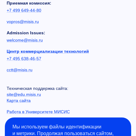
Приемная комиссия:
+7 499 649-44-80
vopros@misis.ru
Admission Issues:
welcome@misis.ru
Центр коммерциализации технологий
+7 495 638-46-57
cctt@misis.ru
Техническая поддержка сайта:
site@edu.misis.ru
Карта сайта
Работа в Университете МИСИС
Сведения об образовательной организации
Мы используем файлы идентификации
и метрики. Продолжая пользоваться сайтом,
Информация о закупках