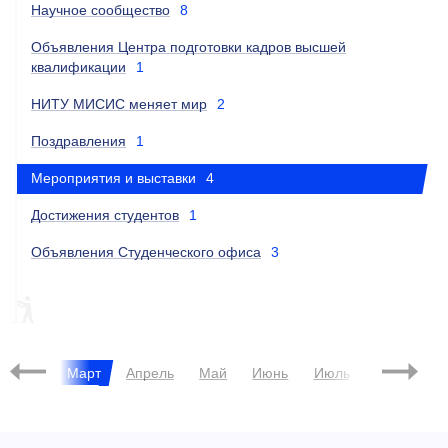
Научное сообщество
8
Объявления Центра подготовки кадров высшей
квалификации
1
НИТУ МИСИС меняет мир
2
Поздравления
1
Мероприятия и выставки
4
Достижения студентов
1
Объявления Студенческого офиса
3
ПИЛОТНЫЙ ПРОЕКТ
евраль
Март
Апрель
Май
Июнь
Июль
Август