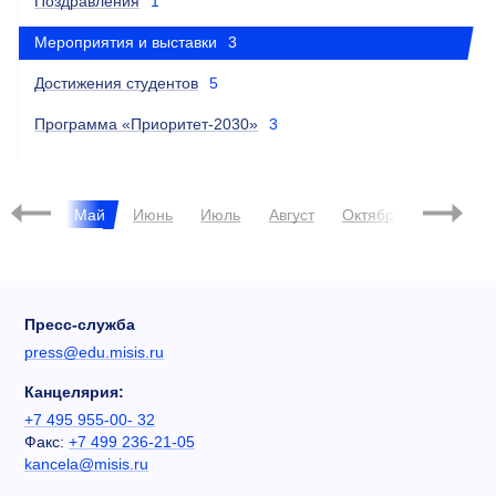
Поздравления
1
Мероприятия и выставки
3
Достижения студентов
5
Программа «Приоритет-2030»
3
Апрель
Май
Июнь
Июль
Август
Октябрь
Ноябрь
Пресс-служба
press@edu.misis.ru
Канцелярия:
+7 495 955-00- 32
Факс:
+7 499 236-21-05
kancela@misis.ru