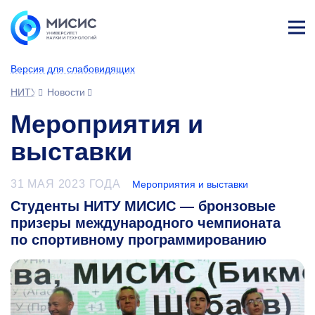
Лич
ны
Версия для слабовидящих
й
каб
НИТУ МИСИС
Новости
ине
т
Мероприятия и
выставки
31 МАЯ 2023 ГОДА
Мероприятия и выставки
Студенты НИТУ МИСИС — бронзовые
призеры международного чемпионата
по спортивному программированию