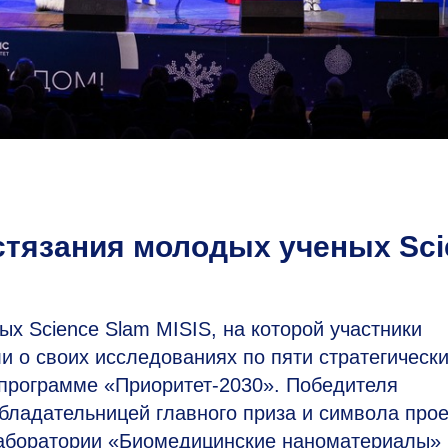
стязания молодых ученых Sci
х Science Slam MISIS, на которой участники
 о своих исследованиях по пяти стратегическ
программе «Приоритет-2030». Победителя
ладательницей главного приза и символа про
лаборатории «Биомедицинские наноматериалы»