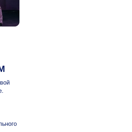
M
свой
е.
льного