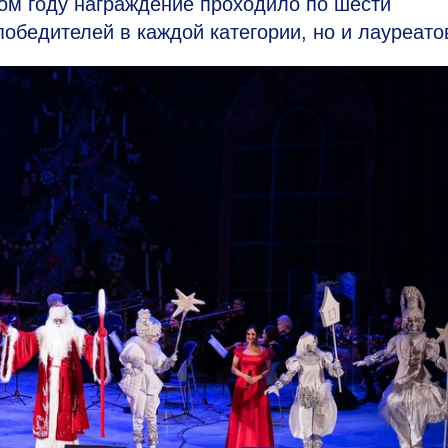
том году награждение проходило по шести
обедителей в каждой категории, но и лауреато