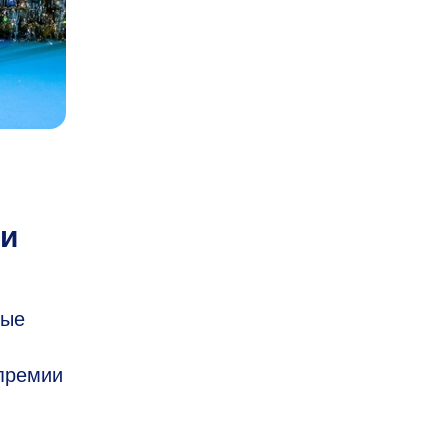
ии
ные
 премии