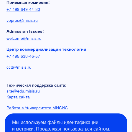
Приемная комиссия:
+7 499 649-44-80
vopros@misis.ru
Admission Issues:
welcome@misis.ru
Центр коммерциализации технологий
+7 495 638-46-57
cctt@misis.ru
Техническая поддержка сайта:
site@edu.misis.ru
Карта сайта
Работа в Университете МИСИС
Сведения об образовательной организации
Мы используем файлы идентификации
и метрики. Продолжая пользоваться сайтом,
Информация о закупках