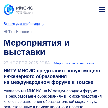
Лич
ны
Версия для слабовидящих
й
каб
НИТУ МИСИС
Новости
ине
т
Мероприятия и
выставки
27 НОЯБРЯ 2025 ГОДА
Мероприятия и выставки
НИТУ МИСИС представил новую модель
инженерного образования
на международном форуме в Томске
Университет МИСИС на IV международном форуме
«Преобразование образования» в Томске представил
ключевые изменения образовательной модели вуза,
реализованные в рамках пилотного проекта