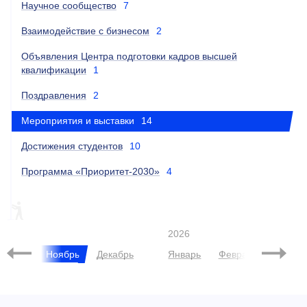
Научное сообщество
7
Взаимодействие с бизнесом
2
Объявления Центра подготовки кадров высшей
квалификации
1
Поздравления
2
Мероприятия и выставки
14
Достижения студентов
10
Программа «Приоритет-2030»
4
МЕРОПРИЯТИЕ
ESG
ПИЛОТНЫЙ ПРОЕКТ
2026
ктябрь
Ноябрь
Декабрь
Январь
Февраль
Март