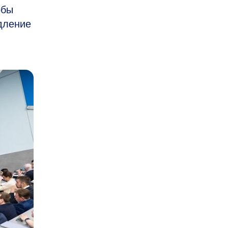
обы
дление