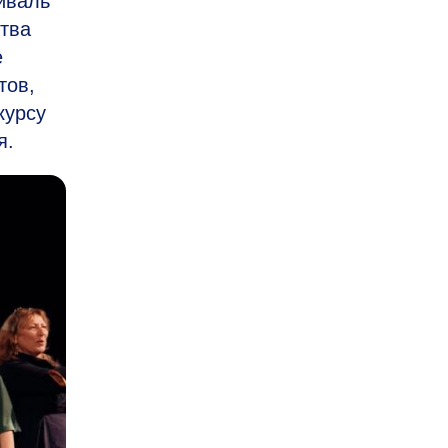
иваль
ства
е
тов,
курсу
я.