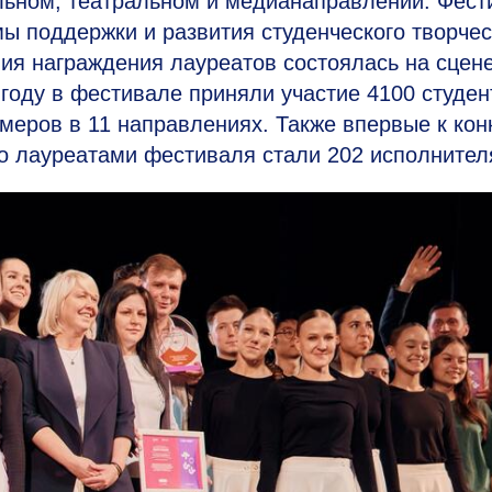
альном, театральном и медианаправлении. Фест
ы поддержки и развития студенческого творче
ия награждения лауреатов состоялась на сцен
году в фестивале приняли участие 4100 студен
меров в 11 направлениях. Также впервые к кон
о лауреатами фестиваля стали 202 исполнител