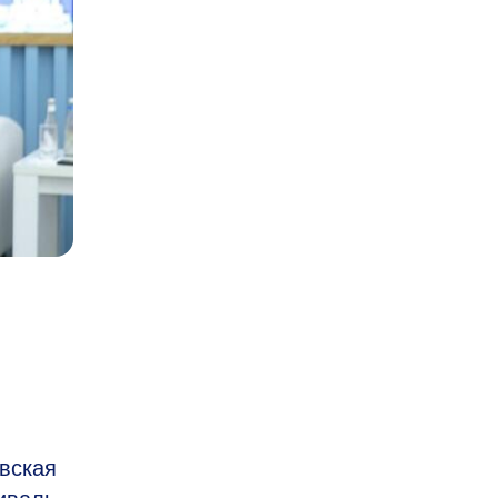
й
вская