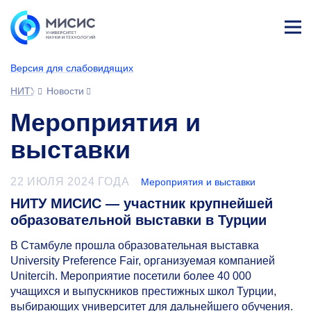
Лич
ны
Версия для слабовидящих
й
каб
НИТУ МИСИС
Новости
ине
т
Мероприятия и
выставки
22 ИЮЛЯ 2024 ГОДА
Мероприятия и выставки
НИТУ МИСИС — участник крупнейшей
образовательной выставки в Турции
В Стамбуле прошла образовательная выставка
University Preference Fair, организуемая компанией
Unitercih. Мероприятие посетили более 40 000
учащихся и выпускников престижных школ Турции,
выбирающих университет для дальнейшего обучения.