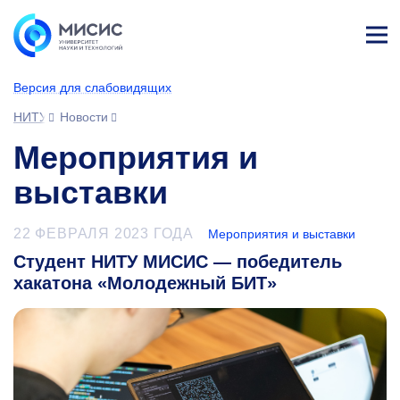
Лич
ны
Версия для слабовидящих
й
каб
НИТУ МИСИС
Новости
ине
т
Мероприятия и
выставки
22 ФЕВРАЛЯ 2023 ГОДА
Мероприятия и выставки
Студент НИТУ МИСИС — победитель
хакатона «Молодежный БИТ»