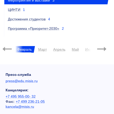
Мероприятия и выставки
3
ЦИНТИ
1
Достижения студентов
4
Программа «Приоритет-2030»
2
2023
Январь
Февраль
Март
Апрель
Май
Июнь
Июль
Пресс-служба
press@edu.misis.ru
Канцелярия:
+7 495 955-00- 32
Факс:
+7 499 236-21-05
kancela@misis.ru