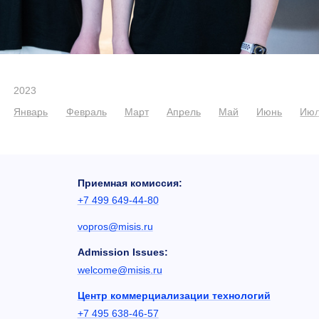
2023
Январь
Февраль
Март
Апрель
Май
Июнь
Ию
Приемная комиссия:
+7 499 649-44-80
vopros@misis.ru
Admission Issues:
welcome@misis.ru
Центр коммерциализации технологий
+7 495 638-46-57