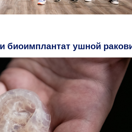
и биоимплантат ушной раков