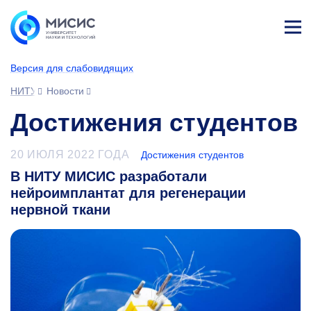
Лич
ны
Версия для слабовидящих
й
каб
НИТУ МИСИС
Новости
ине
т
Достижения студентов
20 ИЮЛЯ 2022 ГОДА
Достижения студентов
В НИТУ МИСИС разработали
нейроимплантат для регенерации
нервной ткани