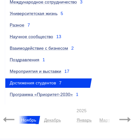
Международное сотрудничество
3
Университетская жизнь
5
Разное
7
Научное сообщество
13
Взаимодействие с бизнесом
2
Поздравления
1
Мероприятия и выставки
17
Достижения студентов
7
Программа «Приоритет-2030»
1
2025
ктябрь
Ноябрь
Декабрь
Январь
Март
Апрель