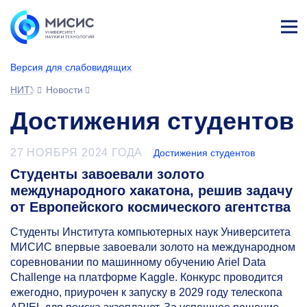
Лич
ны
Версия для слабовидящих
й
каб
НИТУ МИСИС
Новости
ине
т
Достижения студентов
27 НОЯБРЯ 2024 ГОДА
Достижения студентов
Студенты завоевали золото
международного хакатона, решив задачу
от Европейского космического агентства
Студенты Института компьютерных наук Университета
МИСИС впервые завоевали золото на международном
соревновании по машинному обучению Ariel Data
Challenge на платформе Kaggle. Конкурс проводится
ежегодно, приурочен к запуску в 2029 году телескопа