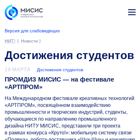
Лич
ны
Версия для слабовидящих
й
каб
НИТУ МИСИС
Новости
ине
т
Достижения студентов
19 МАРТА
Достижения студентов
ПРОМДИЗ МИСИС — на фестивале
«АРТПРОМ»
На Международном фестивале креативных технологий
«АРТПРОМ», посвящённом взаимодействию
промышленности и творческих индустрий, студенты,
обучающиеся по направлению промышленного
дизайна НИТУ МИСИС, представили три проекта
в рамках конкурса «Круто!»: мобильную систему связи
«Поляна», робота-доставщика «Шух-Шух» и концепцию