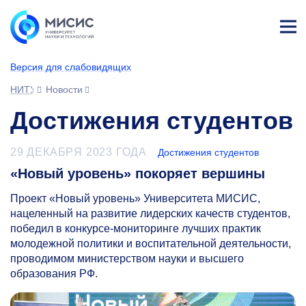
Лич
ны
Версия для слабовидящих
й
каб
НИТУ МИСИС
Новости
ине
т
Достижения студентов
29 ДЕКАБРЯ 2023 ГОДА
Достижения студентов
«Новый уровень» покоряет вершины
Проект «Новый уровень» Университета МИСИС,
нацеленный на развитие лидерских качеств студентов,
победил в конкурсе-мониторинге лучших практик
молодежной политики и воспитательной деятельности,
проводимом министерством науки и высшего
образования РФ.