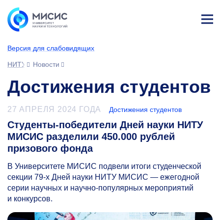
Лич
ны
Версия для слабовидящих
й
каб
НИТУ МИСИС
Новости
ине
т
Достижения студентов
27 АПРЕЛЯ 2024 ГОДА
Достижения студентов
Студенты-победители Дней науки НИТУ
МИСИС разделили 450.000 рублей
призового фонда
В Университете МИСИС подвели итоги студенческой
секции
79-х
Дней науки НИТУ МИСИС — ежегодной
серии научных и научно-популярных мероприятий
и конкурсов.