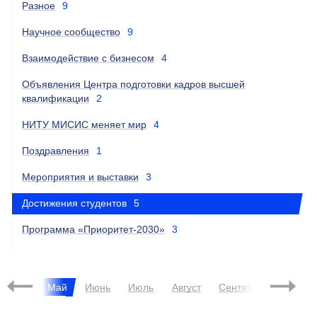
Разное
9
Научное сообщество
9
Взаимодействие с бизнесом
4
Объявления Центра подготовки кадров высшей
квалификации
2
НИТУ МИСИС меняет мир
4
Поздравления
1
Мероприятия и выставки
3
Достижения студентов
5
Программа «Приоритет-2030»
3
Апрель
Май
Июнь
Июль
Август
Сентябрь
Октябр