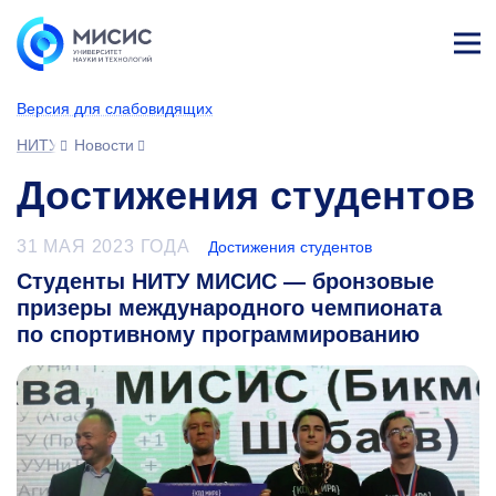
Лич
ны
Версия для слабовидящих
й
каб
НИТУ МИСИС
Новости
ине
т
Достижения студентов
31 МАЯ 2023 ГОДА
Достижения студентов
Студенты НИТУ МИСИС — бронзовые
призеры международного чемпионата
по спортивному программированию