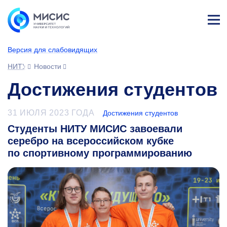
Лич
ны
Версия для слабовидящих
й
каб
НИТУ МИСИС
Новости
ине
т
Достижения студентов
31 ИЮЛЯ 2023 ГОДА
Достижения студентов
Студенты НИТУ МИСИС завоевали
серебро на всероссийском кубке
по спортивному программированию