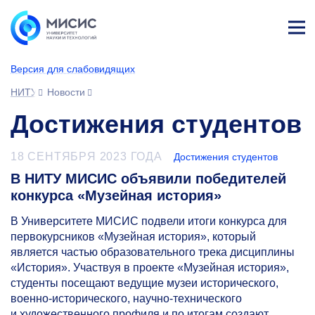
Лич
ны
Версия для слабовидящих
й
каб
НИТУ МИСИС
Новости
ине
т
Достижения студентов
18 СЕНТЯБРЯ 2023 ГОДА
Достижения студентов
В НИТУ МИСИС объявили победителей
конкурса «Музейная история»
В Университете МИСИС подвели итоги конкурса для
первокурсников «Музейная история», который
является частью образовательного трека дисциплины
«История». Участвуя в проекте «Музейная история»,
студенты посещают ведущие музеи исторического,
военно-исторического, научно-технического
и художественного профиля и по итогам создают