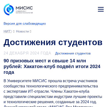
Лич
ны
Версия для слабовидящих
й
каб
НИТУ МИСИС
Новости
ине
т
Достижения студентов
24 ДЕКАБРЯ 2024 ГОДА
Достижения студентов
90 призовых мест и свыше 14 млн
рублей: Хакатон-клуб подвёл итоги 2024
года
В Университете МИСИС прошла встреча участников
сообщества технологического предпринимательства
с экспертами ИТ-отрасли. Члены Хакатон-клуба
представили специалистам индустрии лучшие проекты
и технологические решения, созданные за 2024 год.