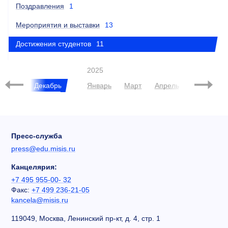
Поздравления
1
Мероприятия и выставки
13
Достижения студентов
11
2025
Ноябрь
Декабрь
Январь
Март
Апрель
Май
Ию
Пресс-служба
press@edu.misis.ru
Канцелярия:
+7 495 955-00- 32
Факс:
+7 499 236-21-05
kancela@misis.ru
119049, Москва, Ленинский пр-кт, д. 4, стр. 1