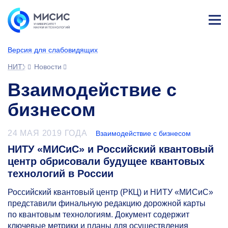
Лич
ны
Версия для слабовидящих
й
каб
НИТУ МИСИС
Новости
ине
т
Взаимодействие с
бизнесом
24 МАЯ 2019 ГОДА
Взаимодействие с бизнесом
НИТУ «МИСиС» и Российский квантовый
центр обрисовали будущее квантовых
технологий в России
Российский квантовый центр (РКЦ) и НИТУ «МИСиС»
представили финальную редакцию дорожной карты
по квантовым технологиям. Документ содержит
ключевые метрики и планы для осуществления