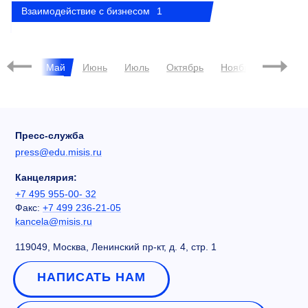
Взаимодействие с бизнесом
1
Апрель
Май
Июнь
Июль
Октябрь
Ноябрь
Декабр
Пресс-служба
press@edu.misis.ru
Канцелярия:
+7 495 955-00- 32
Факс:
+7 499 236-21-05
kancela@misis.ru
119049, Москва, Ленинский пр-кт, д. 4, стр. 1
НАПИСАТЬ НАМ