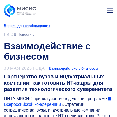
Лич
ны
Версия для слабовидящих
й
каб
НИТУ МИСИС
Новости
ине
т
Взаимодействие с
бизнесом
30 МАЯ 2025 ГОДА
Взаимодействие с бизнесом
Партнерство вузов и индустриальных
компаний: как готовить ИТ-кадры для
развития технологического суверенитета
НИТУ МИСИС принял участие в деловой программе
III
Всероссийской конференции
«Стратегии
сотрудничества: вузы, индустриальные компании
и государство в подготовке ИТ-специалистов». Ректор