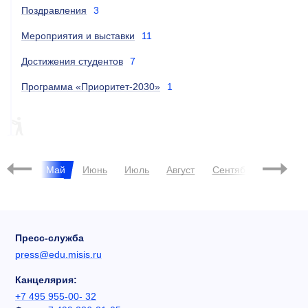
Поздравления
3
Мероприятия и выставки
11
Достижения студентов
7
Программа «Приоритет-2030»
1
ESG
Апрель
Май
Июнь
Июль
Август
Сентябрь
Октябр
Пресс-служба
press@edu.misis.ru
Канцелярия:
+7 495 955-00- 32