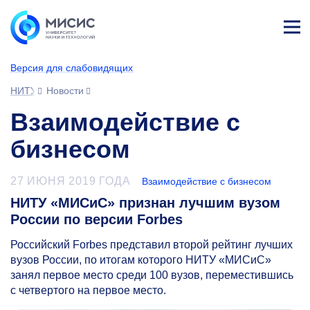
Лич
ны
Версия для слабовидящих
й
каб
НИТУ МИСИС
Новости
ине
т
Взаимодействие с
бизнесом
27 ИЮНЯ 2019 ГОДА
Взаимодействие с бизнесом
НИТУ «МИСиС» признан лучшим вузом
России по версии Forbes
Российский Forbes представил второй рейтинг лучших
вузов России, по итогам которого НИТУ «МИСиС»
занял первое место среди 100 вузов, переместившись
с четвертого на первое место.