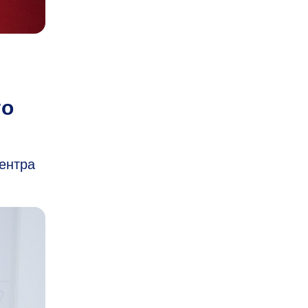
го
ентра