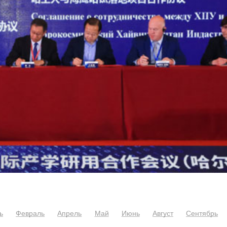
ь
Февраль
Апрель
Май
Июнь
Август
Сентябрь