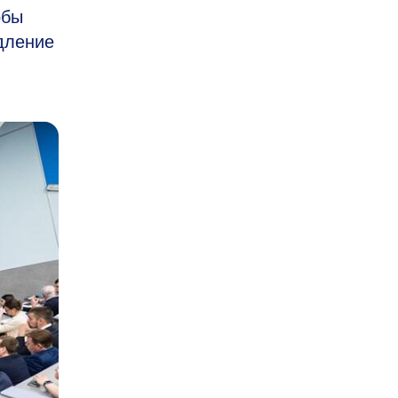
обы
дление