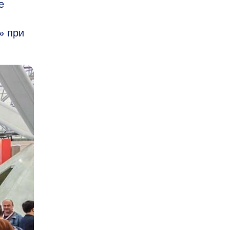
е
» при