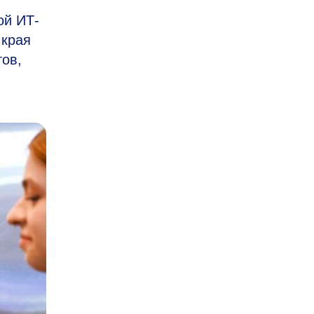
ой ИТ-
 края
тов,